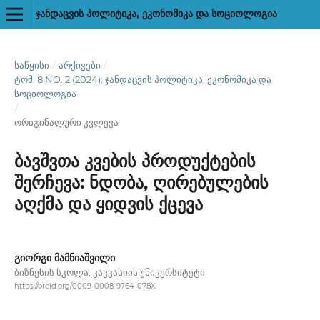
ᲯᲐᲜᲓᲐᲪᲕᲘᲡ ᲞᲝᲚᲘᲢᲘᲙᲐ, ᲔᲙᲝᲜᲝᲛᲘᲙᲐ ᲓᲐ ᲡᲝᲪᲘᲝᲚᲝᲒᲘᲐ
ᲡᲐᲬᲧᲘᲡᲘ
/
ᲐᲠᲥᲘᲕᲔᲑᲘ
/
ᲢᲝᲛ. 8 NO. 2 (2024): ᲯᲐᲜᲓᲐᲪᲕᲘᲡ ᲞᲝᲚᲘᲢᲘᲙᲐ, ᲔᲙᲝᲜᲝᲛᲘᲙᲐ ᲓᲐ
ᲡᲝᲪᲘᲝᲚᲝᲒᲘᲐ
/
ორიგინალური კვლევა
ბავშვთა კვების პროდუქტების
შერჩევა: ნდობა, ღირებულების
აღქმა და ყიდვის ქცევა
გიორგი მამნიაშვილი
ბიზნესის სკოლა, კავკასიის უნივერსიტეტი
https://orcid.org/0009-0008-9764-078X