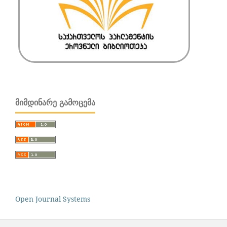
ᲛᲘᲛᲓᲘᲜᲐᲠᲔ ᲒᲐᲛᲝᲪᲔᲛᲐ
Open Journal Systems