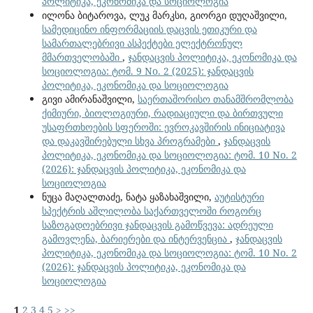
პოლიტიკა, ეკონომიკა და სოციოლოგია
ილონა ბიტაროვა, ლუკ მარკსი, გიორგი დუღაშვილი,
სამედიცინო ინფორმაციის დაცვის ეთიკური და
სამართალებრივი ასპექტები ელექტრონულ
მმართველობაში
,
ჯანდაცვის პოლიტიკა, ეკონომიკა და
სოციოლოგია: ტომ. 9 No. 2 (2025): ჯანდაცვის
პოლიტიკა, ეკონომიკა და სოციოლოგია
გივი ამირანაშვილი,
საერთაშორისო თანამშრომლობა
ქიმიური, ბიოლოგიური, რადიაციული და ბირთვული
უსაფრთხოების სფეროში: ევროკავშირის ინიციატივა
და დაკავშირებული სხვა პროგრამები
,
ჯანდაცვის
პოლიტიკა, ეკონომიკა და სოციოლოგია: ტომ. 10 No. 2
(2026): ჯანდაცვის პოლიტიკა, ეკონომიკა და
სოციოლოგია
ნუცა მაღალთაძე, ნატა ყაზახაშვილი,
აუტისტური
სპექტრის აშლილობა საქართველოში როგორც
საზოგადოებრივი ჯანდაცვის გამოწვევა: ადრეული
გამოვლენა, ბარიერები და ინტერვენცია
,
ჯანდაცვის
პოლიტიკა, ეკონომიკა და სოციოლოგია: ტომ. 10 No. 2
(2026): ჯანდაცვის პოლიტიკა, ეკონომიკა და
სოციოლოგია
1
2
3
4
5
>
>>