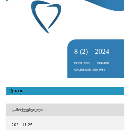
PDF
ᲒᲐᲛᲝᲥᲕᲔᲧᲜᲔᲑᲣᲚᲘ
2024-11-25