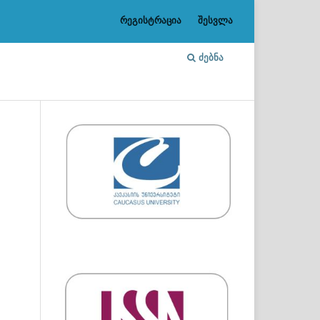
რეგისტრაცია
შესვლა
ᲫᲔᲑᲜᲐ