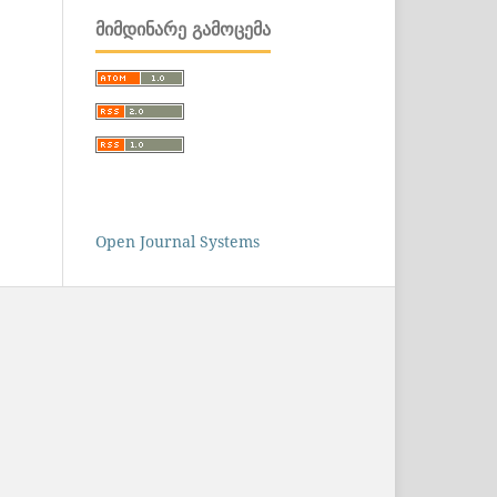
ᲛᲘᲛᲓᲘᲜᲐᲠᲔ ᲒᲐᲛᲝᲪᲔᲛᲐ
Open Journal Systems