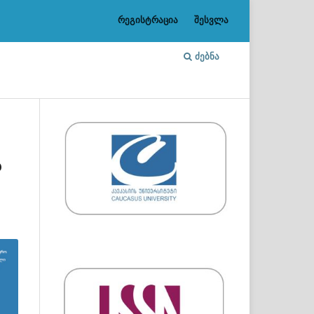
რეგისტრაცია
შესვლა
ᲫᲔᲑᲜᲐ
ა