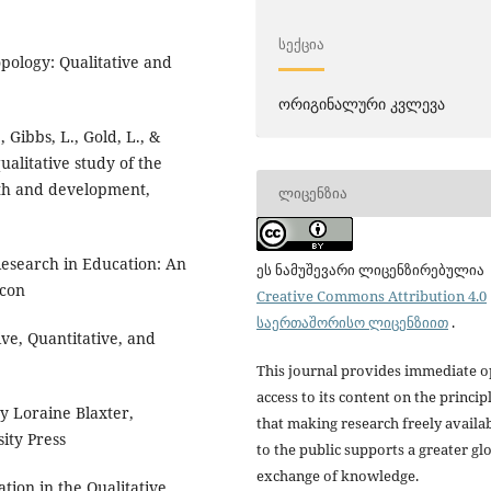
ᲡᲔᲥᲪᲘᲐ
pology: Qualitative and
ორიგინალური კვლევა
, Gibbs, L., Gold, L., &
ualitative study of the
alth and development,
ᲚᲘᲪᲔᲜᲖᲘᲐ
 Research in Education: An
ეს ნამუშევარი ლიცენზირებულია
acon
Creative Commons Attribution 4.0
საერთაშორისო ლიცენზიით
.
ive, Quantitative, and
This journal provides immediate 
access to its content on the princip
y Loraine Blaxter,
that making research freely availa
ity Press
to the public supports a greater gl
exchange of knowledge.
ation in the Qualitative