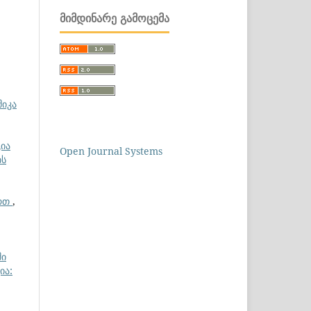
ᲛᲘᲛᲓᲘᲜᲐᲠᲔ ᲒᲐᲛᲝᲪᲔᲛᲐ
მიკა
ია
Open Journal Systems
ის
ართ
,
ში
ია: