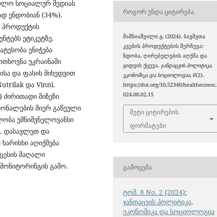
ხოლო სოციალურ მედიას
ᲠᲝᲒᲝᲠ ᲣᲜᲓᲐ ᲪᲘᲢᲘᲠᲔᲑᲐ
ად ენდობიან (34%).
ს პროდუქტის
მამნიაშვილი გ. (2024). ბავშვთა
ნტებს ეტიკეტზე.
კვების პროდუქტების შერჩევა:
ატესობა ენიჭება
ნდობა, ღირებულების აღქმა და
ოთხოვნა უკრაინაში
ყიდვის ქცევა.
ჯანდაცვის პოლიტიკა,
სა და ფასის მიხედვით
ეკონომიკა და სოციოლოგია
,
8
(2).
trilak და Vinni.
https://doi.org/10.52340/healthecosoc.
024.08.02.15
) ძირითადი მიზეზი
ონალების მიერ გაწეული
მეტი ციტირების
ლობა უმნიშვნელოვანსი
ფორმატები
ი. დასავლეთ და
ხარისხი აღიქმება
ცესის მაღალი
 მონიტორინგის გამო.
ᲒᲐᲛᲝᲪᲔᲛᲐ
ტომ. 8 No. 2 (2024):
ჯანდაცვის პოლიტიკა,
ეკონომიკა და სოციოლოგია