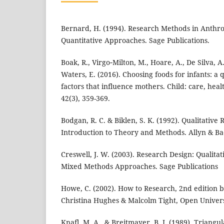
Bernard, H. (1994). Research Methods in Anthro
Quantitative Approaches. Sage Publications.
Boak, R., Virgo‐Milton, M., Hoare, A., De Silva, A.
Waters, E. (2016). Choosing foods for infants: a q
factors that influence mothers. Child: care, he
42(3), 359-369.
Bodgan, R. C. & Biklen, S. K. (1992). Qualitative
Introduction to Theory and Methods. Allyn & B
Creswell, J. W. (2003). Research Design: Qualitat
Mixed Methods Approaches. Sage Publications
Howe, C. (2002). How to Research, 2nd edition b
Christina Hughes & Malcolm Tight, Open Univers
Knafl, M. A., & Breitmayer, B. J. (1989). Triangul