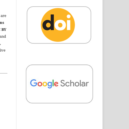
are
ns
C BY
 and
,
ive