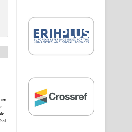
open
le
ble
obal