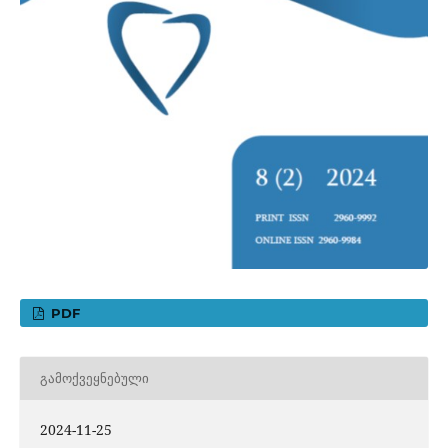
PDF
ᲒᲐᲛᲝᲥᲕᲔᲧᲜᲔᲑᲣᲚᲘ
2024-11-25