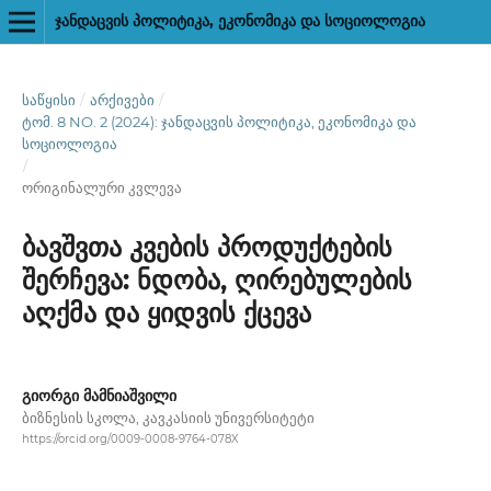
ᲯᲐᲜᲓᲐᲪᲕᲘᲡ ᲞᲝᲚᲘᲢᲘᲙᲐ, ᲔᲙᲝᲜᲝᲛᲘᲙᲐ ᲓᲐ ᲡᲝᲪᲘᲝᲚᲝᲒᲘᲐ
ᲡᲐᲬᲧᲘᲡᲘ
/
ᲐᲠᲥᲘᲕᲔᲑᲘ
/
ᲢᲝᲛ. 8 NO. 2 (2024): ᲯᲐᲜᲓᲐᲪᲕᲘᲡ ᲞᲝᲚᲘᲢᲘᲙᲐ, ᲔᲙᲝᲜᲝᲛᲘᲙᲐ ᲓᲐ
ᲡᲝᲪᲘᲝᲚᲝᲒᲘᲐ
/
ორიგინალური კვლევა
ბავშვთა კვების პროდუქტების
შერჩევა: ნდობა, ღირებულების
აღქმა და ყიდვის ქცევა
გიორგი მამნიაშვილი
ბიზნესის სკოლა, კავკასიის უნივერსიტეტი
https://orcid.org/0009-0008-9764-078X