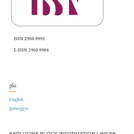
ISSN 2960-9992
E-ISSN 2960-9984
ᲔᲜᲐ
English
ქართული
##PLUGINS.BLOCK.INFORMATION.LINK##