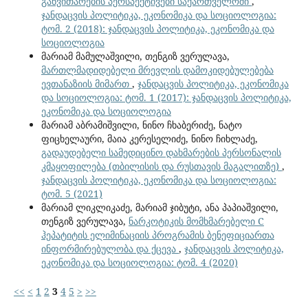
განვითარების პერსპექტივები საქართველოში
,
ჯანდაცვის პოლიტიკა, ეკონომიკა და სოციოლოგია:
ტომ. 2 (2018): ჯანდაცვის პოლიტიკა, ეკონომიკა და
სოციოლოგია
მარიამ მამულაშვილი, თენგიზ ვერულავა,
მართლმადიდებელი მრევლის დამოკიდებულებება
ევთანაზიის მიმართ
,
ჯანდაცვის პოლიტიკა, ეკონომიკა
და სოციოლოგია: ტომ. 1 (2017): ჯანდაცვის პოლიტიკა,
ეკონომიკა და სოციოლოგია
მარიამ აბრამიშვილი, ნინო ჩხაბერიძე, ნატო
ფიცხელაური, მაია კერესელიძე, ნინო ჩიხლაძე,
გადაუდებელი სამედიცინო დახმარების პერსონალის
კმაყოფილება (თბილისის და რუსთავის მაგალითზე)
,
ჯანდაცვის პოლიტიკა, ეკონომიკა და სოციოლოგია:
ტომ. 5 (2021)
მარიამ ლიკლიკაძე, მარიამ ჯიბუტი, ანა პაპიაშვილი,
თენგიზ ვერულავა,
ნარკოტიკის მომხმარებელი C
ჰეპატიტის ელიმინაციის პროგრამის ბენეფიციართა
ინფორმირებულობა და ქცევა
,
ჯანდაცვის პოლიტიკა,
ეკონომიკა და სოციოლოგია: ტომ. 4 (2020)
<<
<
1
2
3
4
5
>
>>