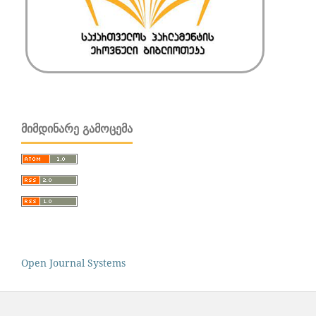
ᲛᲘᲛᲓᲘᲜᲐᲠᲔ ᲒᲐᲛᲝᲪᲔᲛᲐ
Open Journal Systems