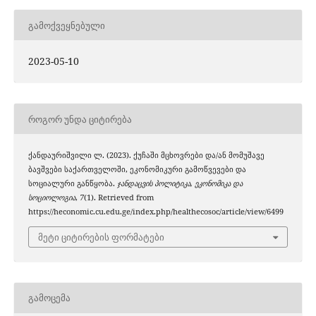
ᲒᲐᲛᲝᲥᲕᲔᲧᲜᲔᲑᲣᲚᲘ
2023-05-10
ᲠᲝᲒᲝᲠ ᲣᲜᲓᲐ ᲪᲘᲢᲘᲠᲔᲑᲐ
ქანდაურიშვილი ლ. (2023). ქუჩაში მცხოვრები და/ან მომუშავე
ბავშვები საქართველოში, ეკონომიკური გამოწვევები და
სოციალური განწყობა.
ჯანდაცვის პოლიტიკა, ეკონომიკა და
სოციოლოგია
,
7
(1). Retrieved from
https://heconomic.cu.edu.ge/index.php/healthecosoc/article/view/6499
მეტი ციტირების ფორმატები
ᲒᲐᲛᲝᲪᲔᲛᲐ