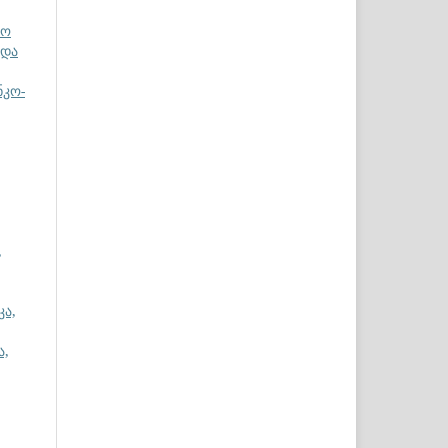
ნო
 და
ნკო-
,
კა,
ა,