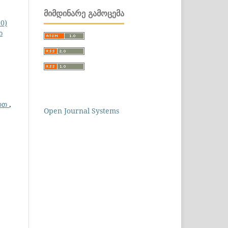
ᲛᲘᲛᲓᲘᲜᲐᲠᲔ ᲒᲐᲛᲝᲪᲔᲛᲐ
0)
ი
ართ
,
Open Journal Systems