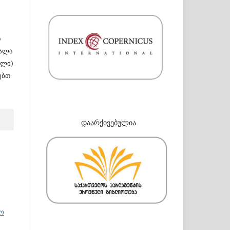
თ
სალა
ული)
ებთ
დაარქივებულია
ნო