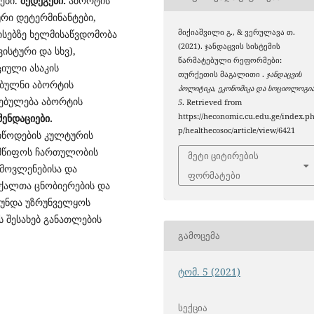
ები.
შედეგები.
აბორტის
ური დეტერმინანტები,
ისებზე ხელმისაწვდომობა
მიქიაშვილი გ., & ვერულავა თ.
(2021). ჯანდაცვის სისტემის
სტური და სხვ),
წარმატებული რეფორმები:
იული ასაკის
თურქეთის მაგალითი .
ჯანდაცვის
ებულნი აბორტის
პოლიტიკა, ეკონომიკა და სოციოლოგი
დებულება აბორტის
5
. Retrieved from
ენდაციები.
https://heconomic.cu.edu.ge/index.p
p/healthecosoc/article/view/6421
მიწოდების კულტურის
ლმწიფოს ჩართულობის
მეტი ციტირების
მოვლენებისა და
ფორმატები
 ქალთა ცნობიერების და
 უნდა უზრუნველყოს
 შესახებ განათლების
ᲒᲐᲛᲝᲪᲔᲛᲐ
ტომ. 5 (2021)
ᲡᲔᲥᲪᲘᲐ