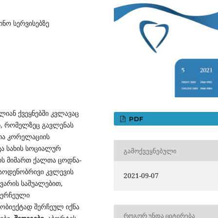
ინო სერვისებზე
იან ქვეყნებში კვლავაც
PDF
დ, რომელზეც გავლენას
ნია კორელაციის
ვა სახის სოციალურ
ᲒᲐᲛᲝᲥᲕᲔᲧᲜᲔᲑᲣᲚᲘ
ის მიმართ ქალთა ცოდნა-
აოდენობრივი კვლევის
2021-09-07
ვარის საშუალებით,
 შერჩეული
ობიექტად შერჩეულ იქნა
ᲠᲝᲒᲝᲠ ᲣᲜᲓᲐ ᲪᲘᲢᲘᲠᲔᲑᲐ