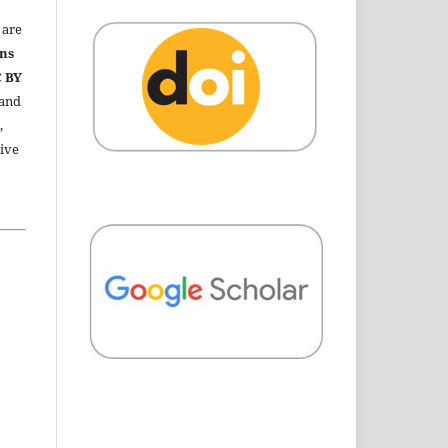
are
ns
C BY
 and
,
ive