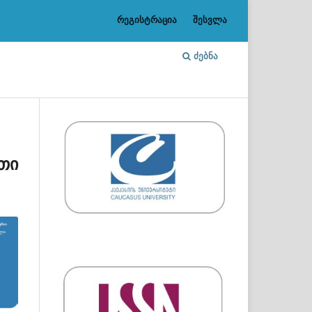
რეგისტრაცია
შესვლა
ᲫᲔᲑᲜᲐ
თი