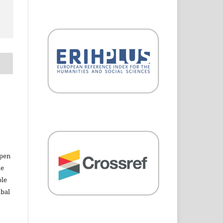
open
le
ble
obal