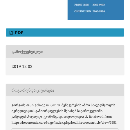
PDF
ᲒᲐᲛᲝᲥᲕᲔᲧᲜᲔᲑᲣᲚᲘ
2019-12-02
ᲠᲝᲒᲝᲠ ᲣᲜᲓᲐ ᲪᲘᲢᲘᲠᲔᲑᲐ
გორგაძე თ., & ვასაძე ო. (2019). მენეჯერების აზრი საავადმყოფოს
აკრედიტაციის განხორციელების შესახებ საქართველოში.
ჯანდაცვის პოლიტიკა, ეკონომიკა და სოციოლოგია
,
3
. Retrieved from
https://heconomic.cu.edu.ge/index.php/healthecosoc/article/view/6381