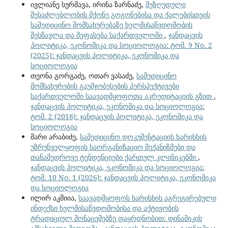
ივლიანე სურმავა, ირინა ზარნაძე,
შეზღუდული
შესაძლებლობის მქონე გოგონებისა და ქალებისთვის
სამედიცინო მომსახურებაზე ხელმისაწვდომობის
შესწავლა და შეფასება საქართველოში
,
ჯანდაცვის
პოლიტიკა, ეკონომიკა და სოციოლოგია: ტომ. 9 No. 2
(2025): ჯანდაცვის პოლიტიკა, ეკონომიკა და
სოციოლოგია
თეონა გორგაძე, ოთარ ვასაძე,
სამედიცინო
მომსახურების გაუმჯობესების პერსპექტივები
საქართველოში საავადმყოფოთა აკრედიტაციის გზით
,
ჯანდაცვის პოლიტიკა, ეკონომიკა და სოციოლოგია:
ტომ. 2 (2018): ჯანდაცვის პოლიტიკა, ეკონომიკა და
სოციოლოგია
მარი არაბიძე,
სამედიცინო დოკუმენტაციის ხარისხის
უზრუნველყოფის საორგანიზაციო მექანიზმები და
თანამედროვე ტენდენციები ქართულ კლინიკებში
,
ჯანდაცვის პოლიტიკა, ეკონომიკა და სოციოლოგია:
ტომ. 10 No. 1 (2026): ჯანდაცვის პოლიტიკა, ეკონომიკა
და სოციოლოგია
ილირ აკშიია,
საავადმყოფოს ხარისხის აგრეგირებული
ინდექსი ხელმისაწვდომობისა და აქტივობის
ტრადიციულ მონაცემებზე დაყრდნობით: დინამიკის