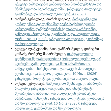
უწყვეტი სამედიცინო განათლების პრობლემატიკა და
მნიშვნელობა საქართველოში
,
ჯანდაცვის პოლიტიკა,
ეკონომიკა და სოციოლოგია: ტომ. 4 (2020)
თენგიზ ვერულავა, ბორის ლეჟავა,
მარკეტინგული
კომპლექსის გავლენის შეფასება საქართველოში
სამედიცინო დაწესებულების ხელახლა არჩევანზე
,
ჯანდაცვის პოლიტიკა, ეკონომიკა და სოციოლოგია:
ტომ. 9 No. 1 (2025): ჯანდაცვის პოლიტიკა, ეკონომიკა
და სოციოლოგია
ელგუჯა ლაჭყეპიანი, მაია ღამბარაშვილი, დიმიტრი
კოჩაძე, რობერტ მახარაშვილი,
თანდაყოლილი
დერმული მელანოციტოზის (მონღოლოიდური ლაქა)
ატიპიური გამოვლინება და მისი სასამართლო-
სამედიცინო მნიშვნელობა
,
ჯანდაცვის პოლიტიკა,
ეკონომიკა და სოციოლოგია: ტომ. 10 No. 1 (2026):
ჯანდაცვის პოლიტიკა, ეკონომიკა და სოციოლოგია
თენგიზ ვერულავა,
სამედიცინო შემნახველი ანაბრები
როგორც ჯანდაცვის დაფინანსების ინსტრუმენტი:
შედარებითი ანალიზი და პოლიტიკის ვარიანტები
საქართველოსთვის
,
ჯანდაცვის პოლიტიკა, ეკონომიკა
და სოციოლოგია: ტომ. 10 No. 2 (2026): ჯანდაცვის
პოლიტიკა, ეკონომიკა და სოციოლოგია