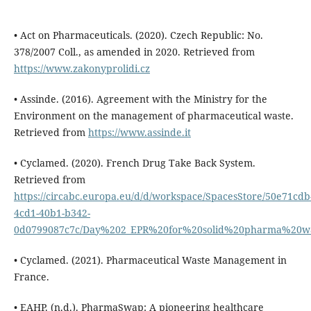
• Act on Pharmaceuticals. (2020). Czech Republic: No.
378/2007 Coll., as amended in 2020. Retrieved from
https://www.zakonyprolidi.cz
• Assinde. (2016). Agreement with the Ministry for the
Environment on the management of pharmaceutical waste.
Retrieved from
https://www.assinde.it
• Cyclamed. (2020). French Drug Take Back System.
Retrieved from
https://circabc.europa.eu/d/d/workspace/SpacesStore/50e71cdb
4cd1-40b1-b342-
0d0799087c7c/Day%202_EPR%20for%20solid%20pharma%20wa
• Cyclamed. (2021). Pharmaceutical Waste Management in
France.
• EAHP. (n.d.). PharmaSwap: A pioneering healthcare