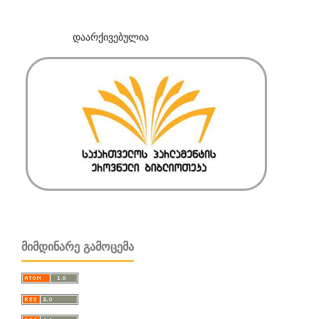
დაარქივებულია
ᲛᲘᲛᲓᲘᲜᲐᲠᲔ ᲒᲐᲛᲝᲪᲔᲛᲐ