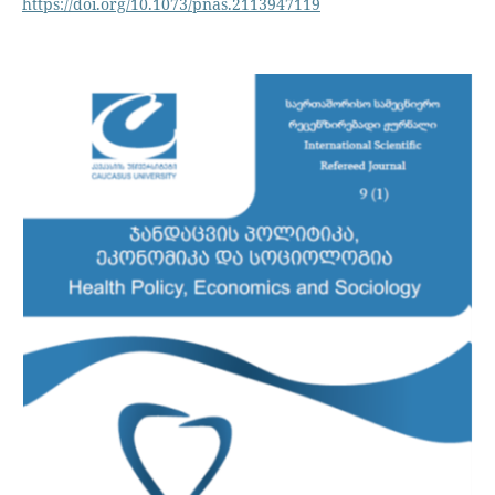
https://doi.org/10.1073/pnas.2113947119