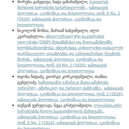
შორენა გაბედავა, ნატა ყაზახაშვილი,
ტკივილის
მართვის სერვისები საქართველოში
,
ჯანდაცვის
პოლიტიკა, ეკონომიკა და სოციოლოგია: ტომ. 8 No. 2
(2024): ჯანდაცვის პოლიტიკა, ეკონომიკა და
სოციოლოგია
ნიკოლოზ შონია, მარიამ სახეიშვილი, ილო
კვარაცხელია,
ინტელექტუალური საკუთრების
უფლებები (TRIPS შეთანხმება) და მედიკამენტებზე
ხელმისაწვდომობა: ინტერესთა კონფლიქტი დასავლურ
ფარმაცევტულ გიგანტებსა და განვითარებად ქვეყნებს
შორის
,
ჯანდაცვის პოლიტიკა, ეკონომიკა და
სოციოლოგია: ტომ. 10 No. 2 (2026): ჯანდაცვის
პოლიტიკა, ეკონომიკა და სოციოლოგია
თეონა ჩიტაძე, გიორგი კორკოტაშვილი, თამთა
გუბელაძე,
სამედიცინო ჯენერიკი მედიკამენტები
ევროპულ, ამერიკულ და ქართულ ბაზრებზე
,
ჯანდაცვის
პოლიტიკა, ეკონომიკა და სოციოლოგია: ტომ. 2 (2018):
ჯანდაცვის პოლიტიკა, ეკონომიკა და სოციოლოგია
თენგიზ ვერულავა, ნუცა გრძელიშვილი,
ლოგისტიკური
სერვისების როლი საავადმყოფოს მართვაში
,
ჯანდაცვის პოლიტიკა, ეკონომიკა და სოციოლოგია:
ტომ. 8 No. 2 (2024): ჯანდაცვის პოლიტიკა, ეკონომიკა
და სოციოლოგია