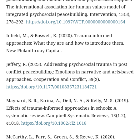
The international association for human values model of
integrated psychosocial peacebuilding. Intervention, 15(3),
278–292.
https://doi.org/10.1097/WTF.0000000000000164
Infield, M., & Boswell, K. (2020). Trauma-informed
approaches: What they are and how to introduce them.
New Philanthropy Capital.
Jeffery, R. (2023). Addressing psychosocial trauma in post-
conflict peacebuilding: Emotions in narrative and arts-based
approaches. Cooperation and Conflict, 59(2).
https://doi.org/10.1177/00108367231184721
Maynard, B. R., Farina, A., Dell, N. A., & Kelly, M. S. (2019).
Effects of trauma-informed approaches in schools: A
systematic review. Campbell Systematic Reviews, 15(1-2),
e1018.
https://doi.org/10.1002/cl2.1018
McCarthy, L., Parr, S., Green, S., & Reeve, K. (2020).