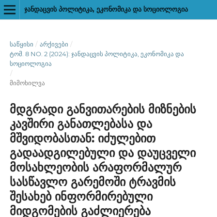
ᲯᲐᲜᲓᲐᲪᲕᲘᲡ ᲞᲝᲚᲘᲢᲘᲙᲐ, ᲔᲙᲝᲜᲝᲛᲘᲙᲐ ᲓᲐ ᲡᲝᲪᲘᲝᲚᲝᲒᲘᲐ
ᲡᲐᲬᲧᲘᲡᲘ
/
ᲐᲠᲥᲘᲕᲔᲑᲘ
/
ᲢᲝᲛ. 8 NO. 2 (2024): ᲯᲐᲜᲓᲐᲪᲕᲘᲡ ᲞᲝᲚᲘᲢᲘᲙᲐ, ᲔᲙᲝᲜᲝᲛᲘᲙᲐ ᲓᲐ
ᲡᲝᲪᲘᲝᲚᲝᲒᲘᲐ
/
მიმოხილვა
მდგრადი განვითარების მიზნების
კავშირი განათლებასა და
მშვიდობასთან: იძულებით
გადაადგილებული და დაუცველი
მოსახლეობის არაფორმალურ
სასწავლო გარემოში ტრავმის
შესახებ ინფორმირებული
მიდგომების გაძლიერება