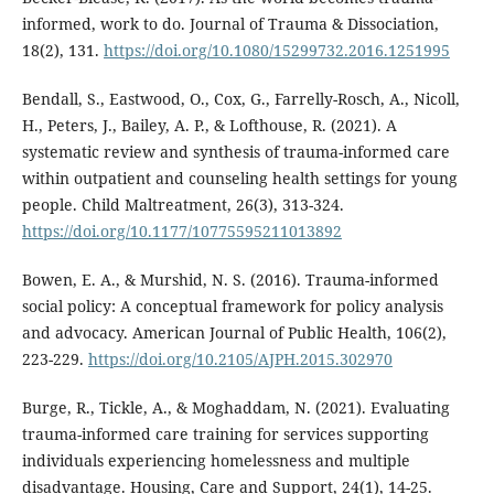
informed, work to do. Journal of Trauma & Dissociation,
18(2), 131.
https://doi.org/10.1080/15299732.2016.1251995
Bendall, S., Eastwood, O., Cox, G., Farrelly-Rosch, A., Nicoll,
H., Peters, J., Bailey, A. P., & Lofthouse, R. (2021). A
systematic review and synthesis of trauma-informed care
within outpatient and counseling health settings for young
people. Child Maltreatment, 26(3), 313-324.
https://doi.org/10.1177/10775595211013892
Bowen, E. A., & Murshid, N. S. (2016). Trauma-informed
social policy: A conceptual framework for policy analysis
and advocacy. American Journal of Public Health, 106(2),
223-229.
https://doi.org/10.2105/AJPH.2015.302970
Burge, R., Tickle, A., & Moghaddam, N. (2021). Evaluating
trauma-informed care training for services supporting
individuals experiencing homelessness and multiple
disadvantage. Housing, Care and Support, 24(1), 14-25.