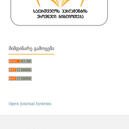
ᲛᲘᲛᲓᲘᲜᲐᲠᲔ ᲒᲐᲛᲝᲪᲔᲛᲐ
Open Journal Systems