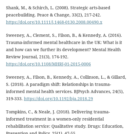
Shank, M., & Schirch, L. (2008). Strategic arts-based
peacebuilding. Peace & Change, 33(2), 217-242.
https://doi.org/10.1111/j.1468-0130.2008.00490.x
Sweeney, A., Clement, S., Filson, B., & Kennedy, A. (2016).
Trauma-informed mental healthcare in the UK: What is it
and how can we further its development? Mental Health
Review Journal, 21(3), 174-192.
https://doi.org/10.1108/MHRJ-01-2015-0006
Sweeney, A., Filson, B., Kennedy, A., Collinson, L., & Gillard,
S. (2018). A paradigm shift: Relationships in trauma-
informed mental health services. BJPsych Advances, 24(5),
319-333.
https://doi.org/10.1192/bja.2018.29
Tompkins, C., & Neale, J. (2018). Delivering trauma-
informed treatment in a women-only residential
rehabilitation service: Qualitative study. Drugs: Education,
Prevention and Policy, 25(1), 47-55.