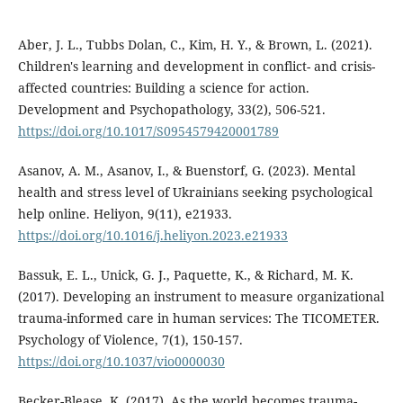
Aber, J. L., Tubbs Dolan, C., Kim, H. Y., & Brown, L. (2021).
Children's learning and development in conflict- and crisis-
affected countries: Building a science for action.
Development and Psychopathology, 33(2), 506-521.
https://doi.org/10.1017/S0954579420001789
Asanov, A. M., Asanov, I., & Buenstorf, G. (2023). Mental
health and stress level of Ukrainians seeking psychological
help online. Heliyon, 9(11), e21933.
https://doi.org/10.1016/j.heliyon.2023.e21933
Bassuk, E. L., Unick, G. J., Paquette, K., & Richard, M. K.
(2017). Developing an instrument to measure organizational
trauma-informed care in human services: The TICOMETER.
Psychology of Violence, 7(1), 150-157.
https://doi.org/10.1037/vio0000030
Becker-Blease, K. (2017). As the world becomes trauma-