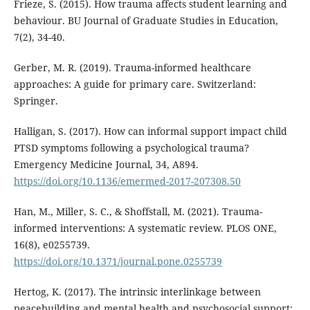
Frieze, S. (2015). How trauma affects student learning and
behaviour. BU Journal of Graduate Studies in Education,
7(2), 34-40.
Gerber, M. R. (2019). Trauma-informed healthcare
approaches: A guide for primary care. Switzerland:
Springer.
Halligan, S. (2017). How can informal support impact child
PTSD symptoms following a psychological trauma?
Emergency Medicine Journal, 34, A894.
https://doi.org/10.1136/emermed-2017-207308.50
Han, M., Miller, S. C., & Shoffstall, M. (2021). Trauma-
informed interventions: A systematic review. PLOS ONE,
16(8), e0255739.
https://doi.org/10.1371/journal.pone.0255739
Hertog, K. (2017). The intrinsic interlinkage between
peacebuilding and mental health and psychosocial support: