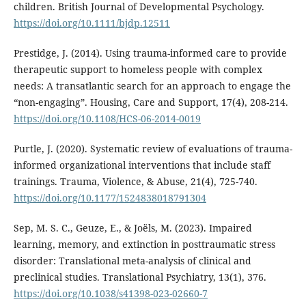
children. British Journal of Developmental Psychology.
https://doi.org/10.1111/bjdp.12511
Prestidge, J. (2014). Using trauma-informed care to provide
therapeutic support to homeless people with complex
needs: A transatlantic search for an approach to engage the
“non-engaging”. Housing, Care and Support, 17(4), 208-214.
https://doi.org/10.1108/HCS-06-2014-0019
Purtle, J. (2020). Systematic review of evaluations of trauma-
informed organizational interventions that include staff
trainings. Trauma, Violence, & Abuse, 21(4), 725-740.
https://doi.org/10.1177/1524838018791304
Sep, M. S. C., Geuze, E., & Joëls, M. (2023). Impaired
learning, memory, and extinction in posttraumatic stress
disorder: Translational meta-analysis of clinical and
preclinical studies. Translational Psychiatry, 13(1), 376.
https://doi.org/10.1038/s41398-023-02660-7