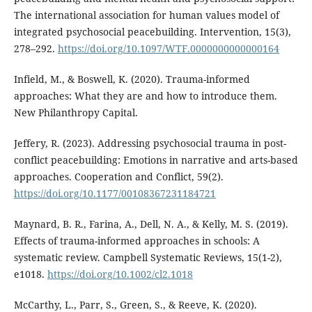
The international association for human values model of
integrated psychosocial peacebuilding. Intervention, 15(3),
278–292.
https://doi.org/10.1097/WTF.0000000000000164
Infield, M., & Boswell, K. (2020). Trauma-informed
approaches: What they are and how to introduce them.
New Philanthropy Capital.
Jeffery, R. (2023). Addressing psychosocial trauma in post-
conflict peacebuilding: Emotions in narrative and arts-based
approaches. Cooperation and Conflict, 59(2).
https://doi.org/10.1177/00108367231184721
Maynard, B. R., Farina, A., Dell, N. A., & Kelly, M. S. (2019).
Effects of trauma-informed approaches in schools: A
systematic review. Campbell Systematic Reviews, 15(1-2),
e1018.
https://doi.org/10.1002/cl2.1018
McCarthy, L., Parr, S., Green, S., & Reeve, K. (2020).