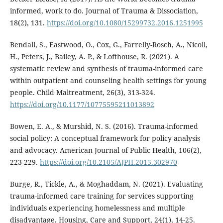
informed, work to do. Journal of Trauma & Dissociation,
18(2), 131.
https://doi.org/10.1080/15299732.2016.1251995
Bendall, S., Eastwood, O., Cox, G., Farrelly-Rosch, A., Nicoll,
H., Peters, J., Bailey, A. P., & Lofthouse, R. (2021). A
systematic review and synthesis of trauma-informed care
within outpatient and counseling health settings for young
people. Child Maltreatment, 26(3), 313-324.
https://doi.org/10.1177/10775595211013892
Bowen, E. A., & Murshid, N. S. (2016). Trauma-informed
social policy: A conceptual framework for policy analysis
and advocacy. American Journal of Public Health, 106(2),
223-229.
https://doi.org/10.2105/AJPH.2015.302970
Burge, R., Tickle, A., & Moghaddam, N. (2021). Evaluating
trauma-informed care training for services supporting
individuals experiencing homelessness and multiple
disadvantage. Housing, Care and Support, 24(1), 14-25.