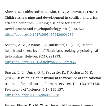
Aber, J. L., Tubbs Dolan, C., Kim, H. Y., & Brown, L. (2021).
Children's learning and development in conflict- and crisis-
affected countries: Building a science for action.
Development and Psychopathology, 33(2), 506-521.
https://doi.org/10.1017/S0954579420001789
Asanov, A. M., Asanov, I., & Buenstorf, G. (2023). Mental
health and stress level of Ukrainians seeking psychological
help online. Heliyon, 9(11), e21933.
https://doi.org/10.1016/j.heliyon.2023.e21933
Bassuk, E. L., Unick, G. J., Paquette, K., & Richard, M. K.
(2017). Developing an instrument to measure organizational
trauma-informed care in human services: The TICOMETER.
Psychology of Violence, 7(1), 150-157.
https://doi.org/10.1037/vio0000030
Becker-Blease, K. (2017). As the world becomes trauma-