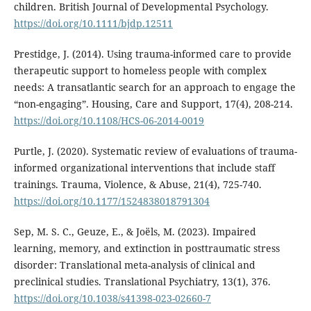
children. British Journal of Developmental Psychology.
https://doi.org/10.1111/bjdp.12511
Prestidge, J. (2014). Using trauma-informed care to provide
therapeutic support to homeless people with complex
needs: A transatlantic search for an approach to engage the
“non-engaging”. Housing, Care and Support, 17(4), 208-214.
https://doi.org/10.1108/HCS-06-2014-0019
Purtle, J. (2020). Systematic review of evaluations of trauma-
informed organizational interventions that include staff
trainings. Trauma, Violence, & Abuse, 21(4), 725-740.
https://doi.org/10.1177/1524838018791304
Sep, M. S. C., Geuze, E., & Joëls, M. (2023). Impaired
learning, memory, and extinction in posttraumatic stress
disorder: Translational meta-analysis of clinical and
preclinical studies. Translational Psychiatry, 13(1), 376.
https://doi.org/10.1038/s41398-023-02660-7