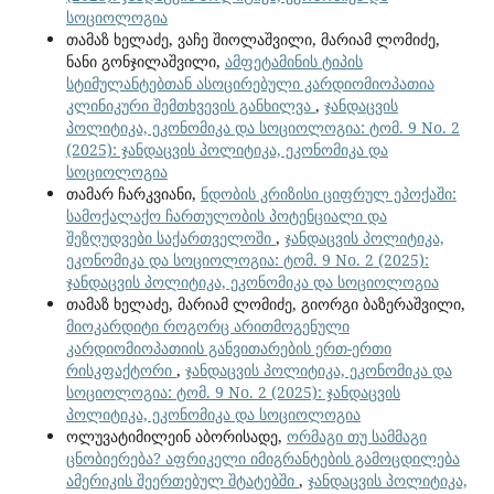
სოციოლოგია
თამაზ ხელაძე, ვაჩე შიოლაშვილი, მარიამ ლომიძე,
ნანი გონჯილაშვილი,
ამფეტამინის ტიპის
სტიმულანტებთან ასოცირებული კარდიომიოპათია
კლინიკური შემთხვევის განხილვა
,
ჯანდაცვის
პოლიტიკა, ეკონომიკა და სოციოლოგია: ტომ. 9 No. 2
(2025): ჯანდაცვის პოლიტიკა, ეკონომიკა და
სოციოლოგია
თამარ ჩარკვიანი,
ნდობის კრიზისი ციფრულ ეპოქაში:
სამოქალაქო ჩართულობის პოტენციალი და
შეზღუდვები საქართველოში
,
ჯანდაცვის პოლიტიკა,
ეკონომიკა და სოციოლოგია: ტომ. 9 No. 2 (2025):
ჯანდაცვის პოლიტიკა, ეკონომიკა და სოციოლოგია
თამაზ ხელაძე, მარიამ ლომიძე, გიორგი ბაზერაშვილი,
მიოკარდიტი როგორც არითმოგენული
კარდიომიოპათიის განვითარების ერთ-ერთი
რისკფაქტორი
,
ჯანდაცვის პოლიტიკა, ეკონომიკა და
სოციოლოგია: ტომ. 9 No. 2 (2025): ჯანდაცვის
პოლიტიკა, ეკონომიკა და სოციოლოგია
ოლუვატიმილეინ აბორისადე,
ორმაგი თუ სამმაგი
ცნობიერება? აფრიკელი იმიგრანტების გამოცდილება
ამერიკის შეერთებულ შტატებში
,
ჯანდაცვის პოლიტიკა,