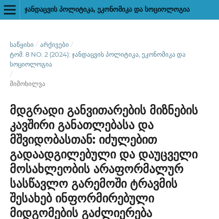
ᲯᲐᲜᲓᲐᲪᲕᲘᲡ ᲞᲝᲚᲘᲢᲘᲙᲐ, ᲔᲙᲝᲜᲝᲛᲘᲙᲐ ᲓᲐ ᲡᲝᲪᲘᲝᲚᲝᲒᲘᲐ
ᲡᲐᲬᲧᲘᲡᲘ
/
ᲐᲠᲥᲘᲕᲔᲑᲘ
/
ᲢᲝᲛ. 8 NO. 2 (2024): ᲯᲐᲜᲓᲐᲪᲕᲘᲡ ᲞᲝᲚᲘᲢᲘᲙᲐ, ᲔᲙᲝᲜᲝᲛᲘᲙᲐ ᲓᲐ
ᲡᲝᲪᲘᲝᲚᲝᲒᲘᲐ
/
მიმოხილვა
მდგრადი განვითარების მიზნების
კავშირი განათლებასა და
მშვიდობასთან: იძულებით
გადაადგილებული და დაუცველი
მოსახლეობის არაფორმალურ
სასწავლო გარემოში ტრავმის
შესახებ ინფორმირებული
მიდგომების გაძლიერება