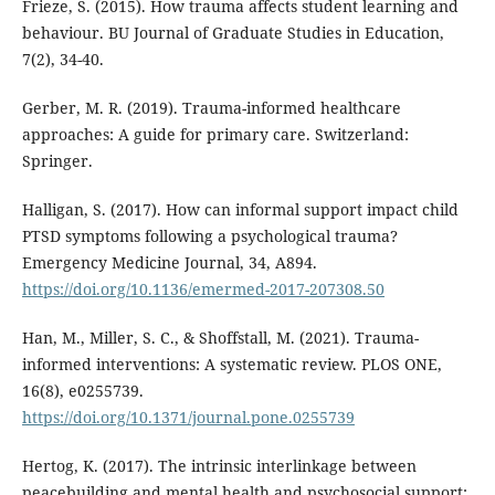
Frieze, S. (2015). How trauma affects student learning and
behaviour. BU Journal of Graduate Studies in Education,
7(2), 34-40.
Gerber, M. R. (2019). Trauma-informed healthcare
approaches: A guide for primary care. Switzerland:
Springer.
Halligan, S. (2017). How can informal support impact child
PTSD symptoms following a psychological trauma?
Emergency Medicine Journal, 34, A894.
https://doi.org/10.1136/emermed-2017-207308.50
Han, M., Miller, S. C., & Shoffstall, M. (2021). Trauma-
informed interventions: A systematic review. PLOS ONE,
16(8), e0255739.
https://doi.org/10.1371/journal.pone.0255739
Hertog, K. (2017). The intrinsic interlinkage between
peacebuilding and mental health and psychosocial support: