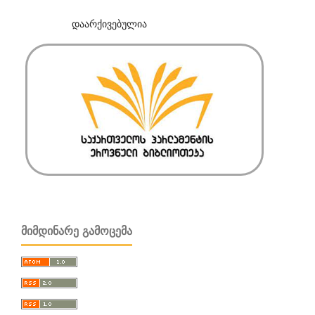
დაარქივებულია
ᲛᲘᲛᲓᲘᲜᲐᲠᲔ ᲒᲐᲛᲝᲪᲔᲛᲐ