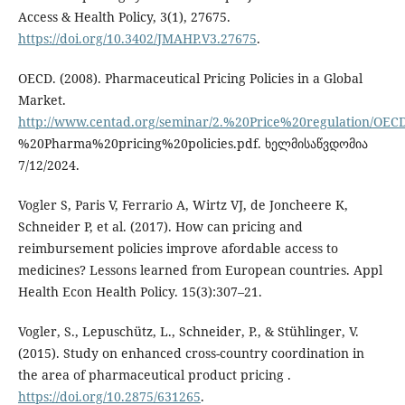
Access & Health Policy, 3(1), 27675.
https://doi.org/10.3402/JMAHP.V3.27675
.
OECD. (2008). Pharmaceutical Pricing Policies in a Global
Market.
http://www.centad.org/seminar/2.%20Price%20regulation/OEC
%20Pharma%20pricing%20policies.pdf. ხელმისაწვდომია
7/12/2024.
Vogler S, Paris V, Ferrario A, Wirtz VJ, de Joncheere K,
Schneider P, et al. (2017). How can pricing and
reimbursement policies improve afordable access to
medicines? Lessons learned from European countries. Appl
Health Econ Health Policy. 15(3):307–21.
Vogler, S., Lepuschütz, L., Schneider, P., & Stühlinger, V.
(2015). Study on enhanced cross-country coordination in
the area of pharmaceutical product pricing .
https://doi.org/10.2875/631265
.