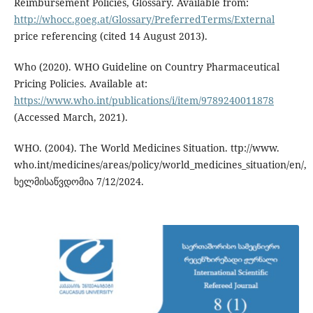
Reimbursement Policies, Glossary. Available from:
http://whocc.goeg.at/Glossary/PreferredTerms/External
price referencing (cited 14 August 2013).
Who (2020). WHO Guideline on Country Pharmaceutical
Pricing Policies. Available at:
https://www.who.int/publications/i/item/9789240011878
(Accessed March, 2021).
WHO. (2004). The World Medicines Situation. ttp://www.
who.int/medicines/areas/policy/world_medicines_situation/en/,
ხელმისაწვდომია 7/12/2024.