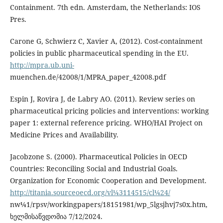
Containment. 7th edn. Amsterdam, the Netherlands: IOS
Pres.
Carone G, Schwierz C, Xavier A, (2012). Cost-containment
policies in public pharmaceutical spending in the EU.
http://mpra.ub.uni-
muenchen.de/42008/1/MPRA_paper_42008.pdf
Espin J, Rovira J, de Labry AO. (2011). Review series on
pharmaceutical pricing policies and interventions: working
paper 1: external reference pricing. WHO/HAI Project on
Medicine Prices and Availability.
Jacobzone S. (2000). Pharmaceutical Policies in OECD
Countries: Reconciling Social and Industrial Goals.
Organization for Economic Cooperation and Development.
http://titania.sourceoecd.org/vl¼3114515/cl¼24/
nw¼1/rpsv/workingpapers/18151981/wp_5lgsjhvj7s0x.htm,
ხელმისაწვდომია 7/12/2024.