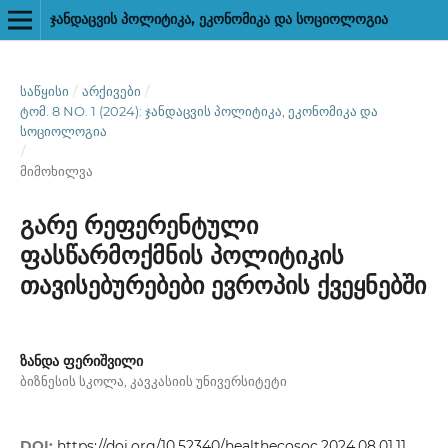
ᲯᲐᲜᲓᲐᲪᲕᲘᲡ ᲞᲝᲚᲘᲢᲘᲙᲐ, ᲔᲙᲝᲜᲝᲛᲘᲙᲐ ᲓᲐ ᲡᲝᲪᲘᲝᲚᲝᲒᲘᲐ
ᲡᲐᲬᲧᲘᲡᲘ
/
ᲐᲠᲥᲘᲕᲔᲑᲘ
/
ᲢᲝᲛ. 8 NO. 1 (2024): ᲯᲐᲜᲓᲐᲪᲕᲘᲡ ᲞᲝᲚᲘᲢᲘᲙᲐ, ᲔᲙᲝᲜᲝᲛᲘᲙᲐ ᲓᲐ
ᲡᲝᲪᲘᲝᲚᲝᲒᲘᲐ
/
მიმოხილვა
გარე რეფერენტული
ფასწარმოქმნის პოლიტიკის
თავისებურებები ევროპის ქვეყნებში
ზანდა ფერიშვილი
ბიზნესის სკოლა, კავკასიის უნივერსიტეტი
DOI:
https://doi.org/10.52340/healthecosoc.2024.08.01.11