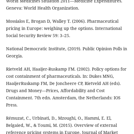
World Medicines Situation 2011—Medicine Expenditures.
Geneva: World Health Organization.
Mossialos E, Brogan D, Walley T. (2006). Pharmaceutical
pricing in Europe: weighing up the options. International
Social Security Review 59: 3–25.
National Democratic Institute, (2019). Public Opinion Polls in
Georgia.
Rietveld AH, Haaijer-Ruskamp FM. (2002). Policy options for
cost containment of pharmaceuticals. In: Dukes MNG,
HaaijerRuskamp FM, De Joncheere CP, Rietveld AH (eds).
Drugs and Money—Prices, Affordability and Cost
Containment. 7th edn. Amsterdam, the Netherlands: IOS
Press.
Rémuzat, C., Urbinati, D., Mzoughi, O., Hammi, E. El,
Belgaied, W., & Toumi, M. (2015). Overview of external
reference pricing systems in Europe. Journal of Market