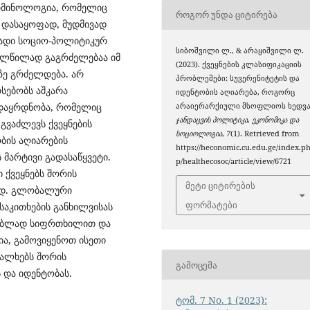
ერმინოლოგია, რომელიც
ᲠᲝᲒᲝᲠ ᲣᲜᲓᲐ ᲪᲘᲢᲘᲠᲔᲑᲐ
 დასაყოფად, მუდმივად
ბადი სოციო-პოლიტიკურ
სიბოშვილი ლ., & არაყიშვილი ლ.
ეულწილად გაგრძელებაა იმ
(2023). ქვეყნების კლასიფიკაციის
ზე გრძელდება. არ
პრობლემები: სუვერენიტეტის და
რსებობს აშკარა
იდენტობის აღიარება, როგორც
 დაყრდნობა, რომელიც
არაიერარქიული მსოფლიოს ხედვა
ჯანდაცვის პოლიტიკა, ეკონომიკა და
გვაძლევს ქვეყნების
სოციოლოგია
,
7
(1). Retrieved from
ბის აღიარების
https://heconomic.cu.edu.ge/index.p
მარტივი გადასაწყვეტი.
p/healthecosoc/article/view/6721
 ქვეყნებს შორის
მეტი ციტირების
რად. გლობალური
ფორმატები
აკითხების განხილვისას
ლებლად სიფრთხილით და
ია, გამოვიყენოთ ისეთი
ხალხებს შორის
ᲒᲐᲛᲝᲪᲔᲛᲐ
ს და იდენტობას.
ტომ. 7 No. 1 (2023):