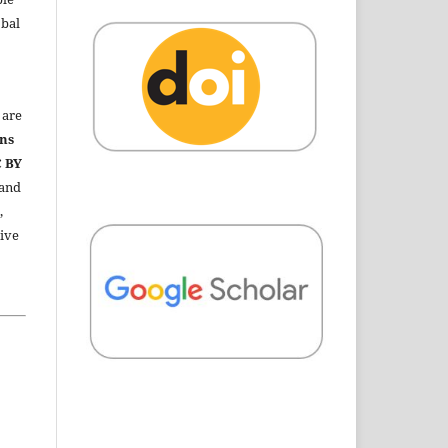
obal
are
ns
C BY
 and
,
ive