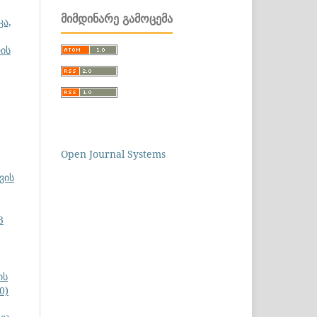
ᲛᲘᲛᲓᲘᲜᲐᲠᲔ ᲒᲐᲛᲝᲪᲔᲛᲐ
კა,
ის
Open Journal Systems
ვის
3
ის
0)