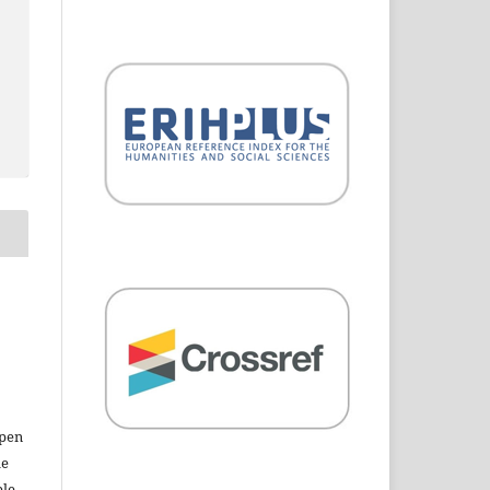
open
le
ble