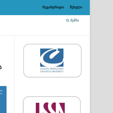
რეგისტრაცია
შესვლა
ᲫᲔᲑᲜᲐ
ა