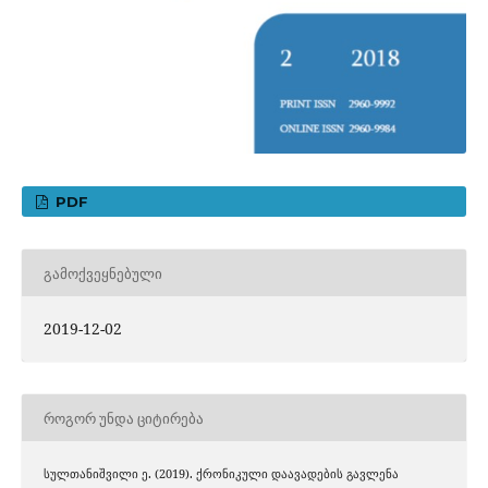
PDF
ᲒᲐᲛᲝᲥᲕᲔᲧᲜᲔᲑᲣᲚᲘ
2019-12-02
ᲠᲝᲒᲝᲠ ᲣᲜᲓᲐ ᲪᲘᲢᲘᲠᲔᲑᲐ
სულთანიშვილი ე. (2019). ქრონიკული დაავადების გავლენა