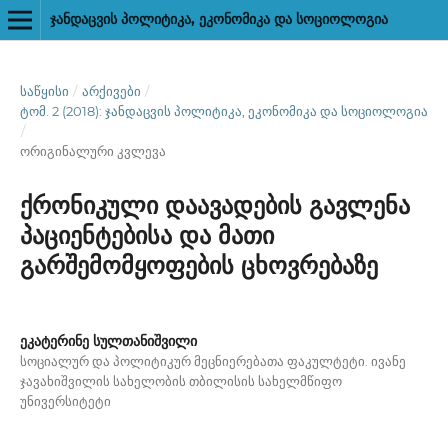
ᲯᲐᲜᲓᲐᲪᲕᲘᲡ ᲞᲝᲚᲘᲢᲘᲙᲐ, ᲔᲙᲝᲜᲝᲛᲘᲙᲐ ᲓᲐ ᲡᲝᲪᲘᲝᲚᲝᲒᲘᲐ
ᲡᲐᲬᲧᲘᲡᲘ
/
ᲐᲠᲥᲘᲕᲔᲑᲘ
/
ᲢᲝᲛ. 2 (2018): ᲯᲐᲜᲓᲐᲪᲕᲘᲡ ᲞᲝᲚᲘᲢᲘᲙᲐ, ᲔᲙᲝᲜᲝᲛᲘᲙᲐ ᲓᲐ ᲡᲝᲪᲘᲝᲚᲝᲒᲘᲐ
/
ორიგინალური კვლევა
ქრონიკული დაავადების გავლენა
პაციენტებისა და მათი
გარშემომყოფების ცხოვრებაზე
ეკატერინე სულთანიშვილი
სოციალურ და პოლიტიკურ მეცნიერებათა ფაკულტეტი. ივანე
ჯავახიშვილის სახელობის თბილისის სახელმწიფო
უნივერსიტეტი