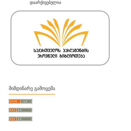
დაარქივებულია
ᲛᲘᲛᲓᲘᲜᲐᲠᲔ ᲒᲐᲛᲝᲪᲔᲛᲐ