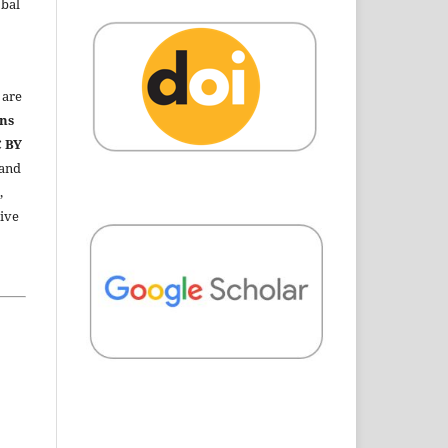
obal
are
ns
C BY
 and
,
ive