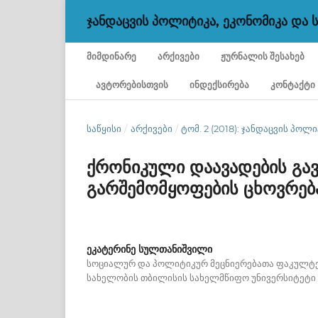
ᲯᲐᲜᲓᲐᲪᲕᲘᲡ ᲞᲝᲚᲘᲢᲘᲙᲐ, ᲔᲙᲝᲜᲝᲛᲘᲙᲐ ᲓᲐ
ᲛᲘᲛᲓᲘᲜᲐᲠᲔ
ᲐᲠᲥᲘᲕᲔᲑᲘ
ᲟᲣᲠᲜᲐᲚᲘᲡ ᲨᲔᲡᲐᲮᲔᲑ
ᲐᲕᲢᲝᲠᲔᲑᲘᲡᲗᲕᲘᲡ
ᲘᲜᲓᲔᲥᲡᲘᲠᲔᲑᲐ
ᲙᲝᲜᲢᲐᲥᲢᲘ
ᲡᲐᲬᲧᲘᲡᲘ
/
ᲐᲠᲥᲘᲕᲔᲑᲘ
/
ᲢᲝᲛ. 2 (2018): ᲯᲐᲜᲓᲐᲪᲕᲘᲡ ᲞᲝ
ქრონიკული დაავადების გავ
გარშემომყოფების ცხოვრებ
ეკატერინე სულთანიშვილი
სოციალურ და პოლიტიკურ მეცნიერებათა ფაკულტეტ
სახელობის თბილისის სახელმწიფო უნივერსიტეტი