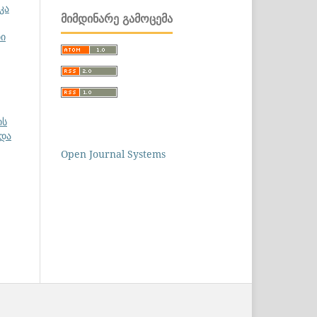
კა
ᲛᲘᲛᲓᲘᲜᲐᲠᲔ ᲒᲐᲛᲝᲪᲔᲛᲐ
ბი
ის
 და
Open Journal Systems