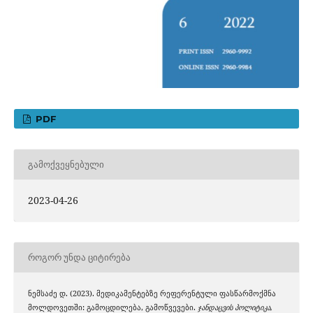
PDF
ᲒᲐᲛᲝᲥᲕᲔᲧᲜᲔᲑᲣᲚᲘ
2023-04-26
ᲠᲝᲒᲝᲠ ᲣᲜᲓᲐ ᲪᲘᲢᲘᲠᲔᲑᲐ
ნემსაძე დ. (2023). მედიკამენტებზე რეფერენტული ფასწარმოქმნა
მოლდოვეთში: გამოცდილება, გამოწვევები.
ჯანდაცვის პოლიტიკა,