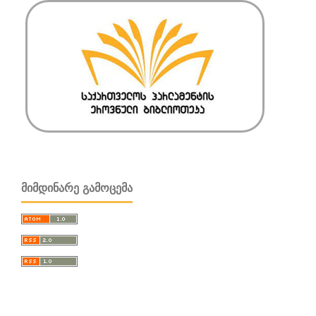
ᲛᲘᲛᲓᲘᲜᲐᲠᲔ ᲒᲐᲛᲝᲪᲔᲛᲐ