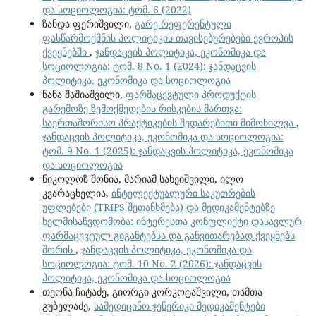
და სოციოლოგია: ტომ. 6 (2022)
ზანდა ფერიშვილი,
გარე რეფერენტული
ფასწარმოქმნის პოლიტიკის თავისებურებები ევროპის
ქვეყნებში
,
ჯანდაცვის პოლიტიკა, ეკონომიკა და
სოციოლოგია: ტომ. 8 No. 1 (2024): ჯანდაცვის
პოლიტიკა, ეკონომიკა და სოციოლოგია
ნანა შაშიაშვილი,
ფარმაცევტული პროდუქტის
გარემოზე ზემოქმედების რისკების მართვა:
საერთაშორისო პრაქტიკების შედარებითი მიმოხილვა
,
ჯანდაცვის პოლიტიკა, ეკონომიკა და სოციოლოგია:
ტომ. 9 No. 1 (2025): ჯანდაცვის პოლიტიკა, ეკონომიკა
და სოციოლოგია
ნიკოლოზ შონია, მარიამ სახეიშვილი, ილო
კვარაცხელია,
ინტელექტუალური საკუთრების
უფლებები (TRIPS შეთანხმება) და მედიკამენტებზე
ხელმისაწვდომობა: ინტერესთა კონფლიქტი დასავლურ
ფარმაცევტულ გიგანტებსა და განვითარებად ქვეყნებს
შორის
,
ჯანდაცვის პოლიტიკა, ეკონომიკა და
სოციოლოგია: ტომ. 10 No. 2 (2026): ჯანდაცვის
პოლიტიკა, ეკონომიკა და სოციოლოგია
თეონა ჩიტაძე, გიორგი კორკოტაშვილი, თამთა
გუბელაძე,
სამედიცინო ჯენერიკი მედიკამენტები