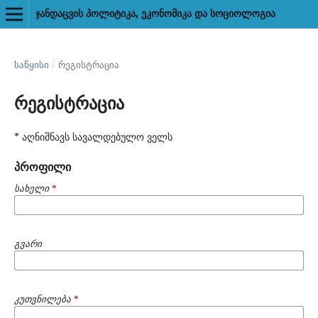
ᲯᲐᲜᲓᲐᲪᲕᲘᲡ ᲞᲝᲚᲘᲢᲘᲙᲐ, ᲔᲙᲝᲜᲝᲛᲘᲙᲐ ᲓᲐ ᲡᲝᲪᲘᲝᲚᲝᲒᲘᲐ
ᲡᲐᲬᲧᲘᲡᲘ
/
რეგისტრაცია
რეგისტრაცია
* აღნიშნავს სავალდებულო ველს
პროფილი
სახელი
*
გვარი
კუთვნილება
*