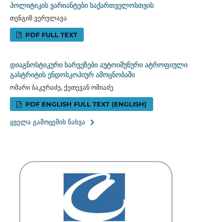
პოლიტიკის ვარიანტები საქართველოსთვის
თენგიზ ვერულავა
PDF FULL TEXT
დიაგნოსტიკური ხარვეზები აუტოიმუნური ატროფიული
გასტრიტის ენდოსკოპიურ ამოცნობაში
ომარი ბაკურაძე, ქეთევან ომიაძე
PDF ENGLISH FULL TEXT (ENGLISH)
ᲧᲕᲔᲚᲐ ᲒᲐᲛᲝᲪᲔᲛᲘᲡ ᲜᲐᲮᲕᲐ