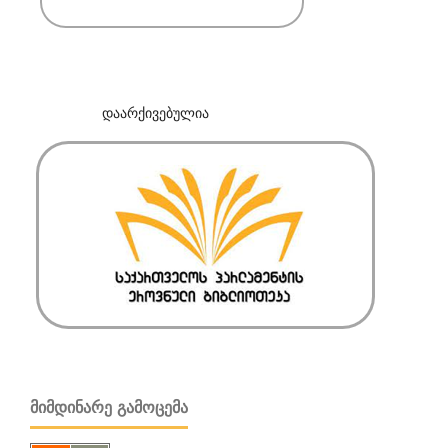
დაარქივებულია
ᲛᲘᲛᲓᲘᲜᲐᲠᲔ ᲒᲐᲛᲝᲪᲔᲛᲐ