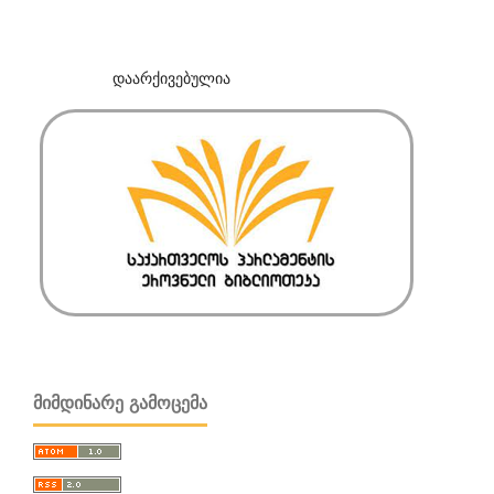
დაარქივებულია
ᲛᲘᲛᲓᲘᲜᲐᲠᲔ ᲒᲐᲛᲝᲪᲔᲛᲐ