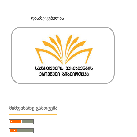
დაარქივებულია
ᲛᲘᲛᲓᲘᲜᲐᲠᲔ ᲒᲐᲛᲝᲪᲔᲛᲐ