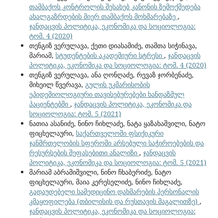
თამბაქოს კონტროლის შესახებ კანონის ზემოქმედება
ახალგაზრდების მიერ თამბაქოს მოხმარებაზე
,
ჯანდაცვის პოლიტიკა, ეკონომიკა და სოციოლოგია:
ტომ. 4 (2020)
თენგიზ ვერულავა, ქეთი დიასამიძე, თამთა სიჭინავა,
მარიამ,
სტუდენტების აკადემიური სტრესი
,
ჯანდაცვის
პოლიტიკა, ეკონომიკა და სოციოლოგია: ტომ. 4 (2020)
თენგიზ ვერულავა, ანა ღონღაძე, რევაზ ჯორბენაძე,
მიხეილ წვერავა,
გულის უკმარისობის
ეპიდემიოლოგიური თავისებურებები ხანდაზმულ
პაციენტებში
,
ჯანდაცვის პოლიტიკა, ეკონომიკა და
სოციოლოგია: ტომ. 5 (2021)
ნათია ასანიძე, ნინო ჩიხლაძე, ნატა ყაზახაშვილი, ნატო
ფიცხელაური,
საქართველოში ფსიქიკური
ჯანმრთელობის სფეროში არსებული საჭიროებების და
რესურსების შეფასებითი ანალიზი
,
ჯანდაცვის
პოლიტიკა, ეკონომიკა და სოციოლოგია: ტომ. 5 (2021)
მარიამ აბრამიშვილი, ნინო ჩხაბერიძე, ნატო
ფიცხელაური, მაია კერესელიძე, ნინო ჩიხლაძე,
გადაუდებელი სამედიცინო დახმარების პერსონალის
კმაყოფილება (თბილისის და რუსთავის მაგალითზე)
,
ჯანდაცვის პოლიტიკა, ეკონომიკა და სოციოლოგია: