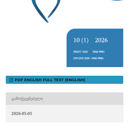
PDF ENGLISH FULL TEXT (ENGLISH)
ᲒᲐᲛᲝᲥᲕᲔᲧᲜᲔᲑᲣᲚᲘ
2026-05-05