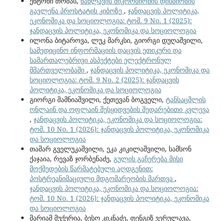
ენტონი თომას,
ნაწლავის მიკრობიომის დისბიოზის
გავლენა პროსტატის კიბოზე
,
ჯანდაცვის პოლიტიკა,
ეკონომიკა და სოციოლოგია: ტომ. 9 No. 1 (2025):
ჯანდაცვის პოლიტიკა, ეკონომიკა და სოციოლოგია
ილონა ბიტაროვა, ლუკ მარკსი, გიორგი დუღაშვილი,
სამედიცინო ინფორმაციის დაცვის ეთიკური და
სამართალებრივი ასპექტები ელექტრონულ
მმართველობაში
,
ჯანდაცვის პოლიტიკა, ეკონომიკა და
სოციოლოგია: ტომ. 9 No. 2 (2025): ჯანდაცვის
პოლიტიკა, ეკონომიკა და სოციოლოგია
გიორგი მამნიაშვილი, ქეთევან ბოგველი,
ტანსაცმლის
ონლაინ და ოფლაინ შესყიდვების შედარებითი კვლევა
,
ჯანდაცვის პოლიტიკა, ეკონომიკა და სოციოლოგია:
ტომ. 10 No. 1 (2026): ჯანდაცვის პოლიტიკა, ეკონომიკა
და სოციოლოგია
თამარ გველუკაშვილი, ეკა კიკილაშვილი, სამსონ
ქაჯაია, რევაზ ჯორბენაძე,
გულის გაჩერება მისი
მოქმედების წარმატებული აღდგენით:
პოსტრეანიმაციული მდგომარეობის მართვა
,
ჯანდაცვის პოლიტიკა, ეკონომიკა და სოციოლოგია:
ტომ. 10 No. 1 (2026): ჯანდაცვის პოლიტიკა, ეკონომიკა
და სოციოლოგია
მარიამ მუქერია, ბესო კიკნაძე, თენგიზ ვერულავა,